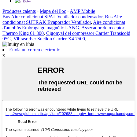
Productes calents
-
Mapa del lloc
-
AMP Mobile
Bus Aire condicionat SPAL Ventilador condensador
,
Bus Aire
condicionat SUTRAK Evaporador Ventilador
,
Aire condicionat
d'autobús Embragatge magnètic LANG
,
Assecador de receptor
Thermo King 61-800
,
Cigonyal del compressor Carrier Transicold
05G
,
Vibrasorber Suction Carrier X4 7500
,
Envia un correu electrònic
x