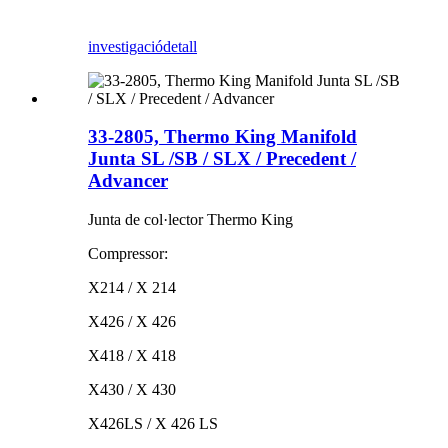
investigació
detall
33-2805, Thermo King Manifold
Junta SL /SB / SLX / Precedent /
Advancer
Junta de col·lector Thermo King
Compressor:
X214 / X 214
X426 / X 426
X418 / X 418
X430 / X 430
X426LS / X 426 LS