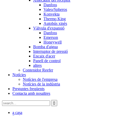
Assecador del receptor
Danfoss
Valeo/Spheros
Konvekta
Thermo King
Autobús xinès
Vàlvula d'expansió
Danfoss
Emerson
Honeywell
Bomba d'aigua
Interruptor de pressió
Encaix d'acer
Panell de control
altres
Contenidor Reefer
Notícies
Notícies de l'empresa
Notícies de la indústria
Preguntes freqüents
Contacta amb nosaltres
a casa