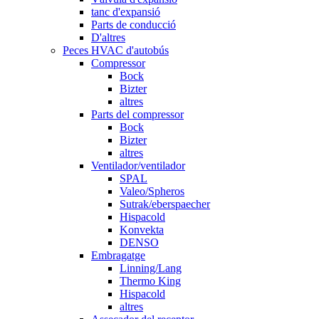
tanc d'expansió
Parts de conducció
D'altres
Peces HVAC d'autobús
Compressor
Bock
Bizter
altres
Parts del compressor
Bock
Bizter
altres
Ventilador/ventilador
SPAL
Valeo/Spheros
Sutrak/eberspaecher
Hispacold
Konvekta
DENSO
Embragatge
Linning/Lang
Thermo King
Hispacold
altres