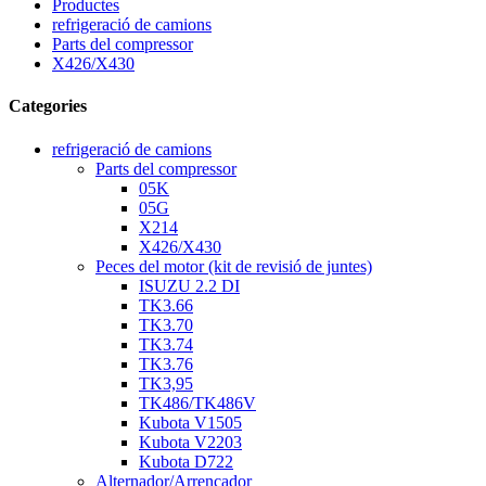
Productes
refrigeració de camions
Parts del compressor
X426/X430
Categories
refrigeració de camions
Parts del compressor
05K
05G
X214
X426/X430
Peces del motor (kit de revisió de juntes)
ISUZU 2.2 DI
TK3.66
TK3.70
TK3.74
TK3.76
TK3,95
TK486/TK486V
Kubota V1505
Kubota V2203
Kubota D722
Alternador/Arrencador