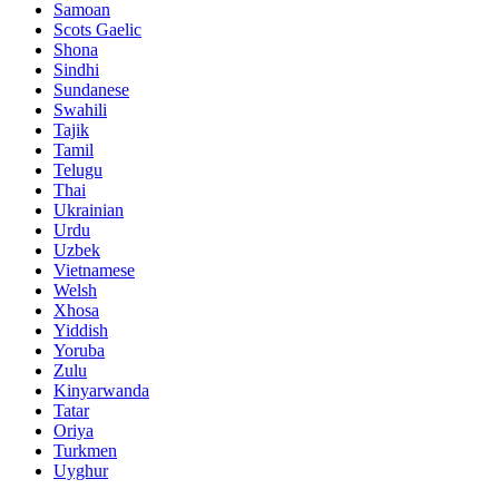
Samoan
Scots Gaelic
Shona
Sindhi
Sundanese
Swahili
Tajik
Tamil
Telugu
Thai
Ukrainian
Urdu
Uzbek
Vietnamese
Welsh
Xhosa
Yiddish
Yoruba
Zulu
Kinyarwanda
Tatar
Oriya
Turkmen
Uyghur