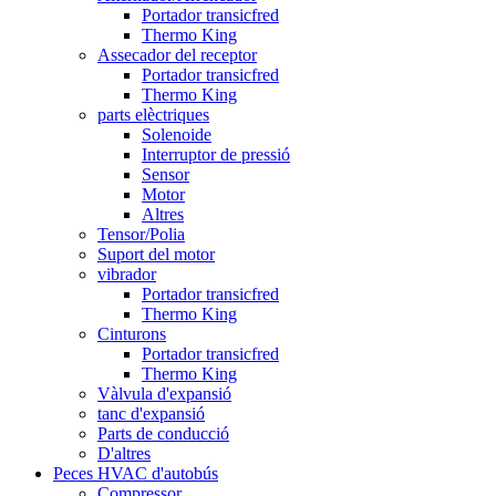
Portador transicfred
Thermo King
Assecador del receptor
Portador transicfred
Thermo King
parts elèctriques
Solenoide
Interruptor de pressió
Sensor
Motor
Altres
Tensor/Polia
Suport del motor
vibrador
Portador transicfred
Thermo King
Cinturons
Portador transicfred
Thermo King
Vàlvula d'expansió
tanc d'expansió
Parts de conducció
D'altres
Peces HVAC d'autobús
Compressor