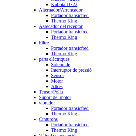
Kubota D722
Alternador/Arrencador
Portador transicfred
Thermo King
Assecador del receptor
Portador transicfred
Thermo King
Filtre
Portador transicfred
Thermo King
parts elèctriques
Solenoide
Interruptor de pressió
Sensor
Motor
Altres
Tensor/Polia
Suport del motor
vibrador
Portador transicfred
Thermo King
Cinturons
Portador transicfred
Thermo King
Vàlvula d'expansió