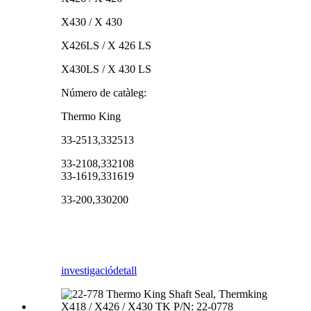
X430 / X 430
X426LS / X 426 LS
X430LS / X 430 LS
Número de catàleg:
Thermo King
33-2513,332513
33-2108,332108
33-1619,331619
33-200,330200
investigació
detall