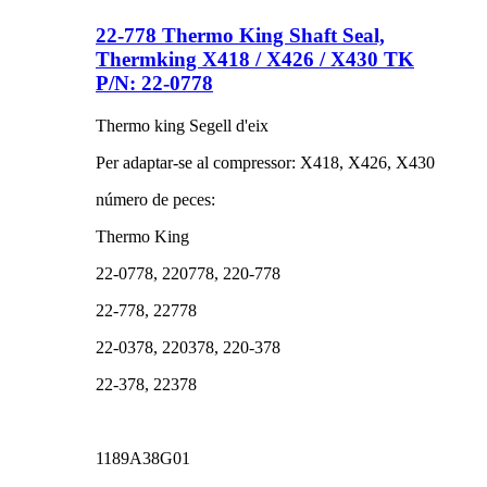
22-778 Thermo King Shaft Seal,
Thermking X418 / X426 / X430 TK
P/N: 22-0778
Thermo king Segell d'eix
Per adaptar-se al compressor: X418, X426, X430
número de peces:
Thermo King
22-0778, 220778, 220-778
22-778, 22778
22-0378, 220378, 220-378
22-378, 22378
1189A38G01