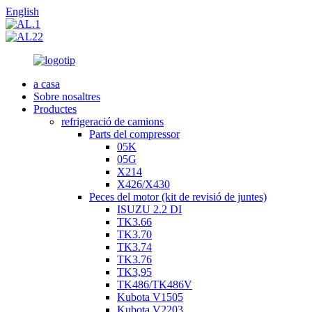
English
a casa
Sobre nosaltres
Productes
refrigeració de camions
Parts del compressor
05K
05G
X214
X426/X430
Peces del motor (kit de revisió de juntes)
ISUZU 2.2 DI
TK3.66
TK3.70
TK3.74
TK3.76
TK3,95
TK486/TK486V
Kubota V1505
Kubota V2203