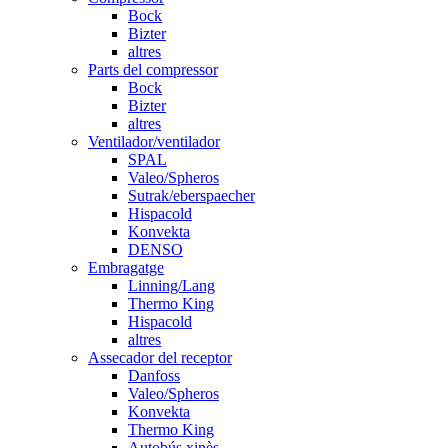
Bock
Bizter
altres
Parts del compressor
Bock
Bizter
altres
Ventilador/ventilador
SPAL
Valeo/Spheros
Sutrak/eberspaecher
Hispacold
Konvekta
DENSO
Embragatge
Linning/Lang
Thermo King
Hispacold
altres
Assecador del receptor
Danfoss
Valeo/Spheros
Konvekta
Thermo King
Autobús xinès