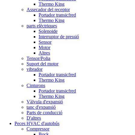
Thermo King
Assecador del receptor
Portador transicfred
Thermo King
parts elèctriques
Solenoide
Interruptor de pressió
Sensor
Motor
Altres
Tensor/Polia
Suport del motor
vibrador
Portador transicfred
Thermo King
Cinturons
Portador transicfred
Thermo King
Vàlvula d'expansió
tanc d'expansió
Parts de conducció
D'altres
Peces HVAC d'autobús
Compressor
Bock