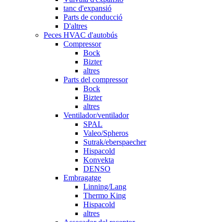
tanc d'expansió
Parts de conducció
D'altres
Peces HVAC d'autobús
Compressor
Bock
Bizter
altres
Parts del compressor
Bock
Bizter
altres
Ventilador/ventilador
SPAL
Valeo/Spheros
Sutrak/eberspaecher
Hispacold
Konvekta
DENSO
Embragatge
Linning/Lang
Thermo King
Hispacold
altres