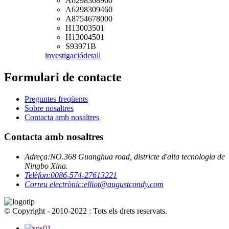
A6298308960
A6298309460
A8754678000
H13003501
H13004501
S93971B
investigació
detall
Formulari de contacte
Preguntes freqüents
Sobre nosaltres
Contacta amb nosaltres
Contacta amb nosaltres
Adreça:
NO.368 Guanghua road, districte d'alta tecnologia de
Ningbo Xina.
Telèfon:
0086-574-27613221
Correu electrònic:
elliot@augustcondy.com
© Copyright - 2010-2022 : Tots els drets reservats.