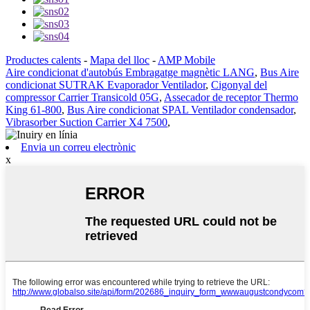
Productes calents
-
Mapa del lloc
-
AMP Mobile
Aire condicionat d'autobús Embragatge magnètic LANG
,
Bus Aire
condicionat SUTRAK Evaporador Ventilador
,
Cigonyal del
compressor Carrier Transicold 05G
,
Assecador de receptor Thermo
King 61-800
,
Bus Aire condicionat SPAL Ventilador condensador
,
Vibrasorber Suction Carrier X4 7500
,
Envia un correu electrònic
x