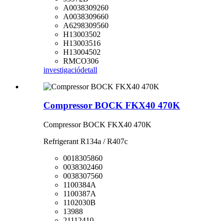
A0038309260
A0038309660
A6298309560
H13003502
H13003516
H13004502
RMCO306
investigació
detall
Compressor BOCK FKX40 470K
Compressor BOCK FKX40 470K
Refrigerant R134a / R407c
0018305860
0038302460
0038307560
1100384A
1100387A
1102030B
13988
21112410