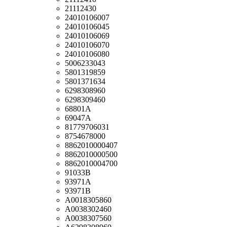
21112430
24010106007
24010106045
24010106069
24010106070
24010106080
5006233043
5801319859
5801371634
6298308960
6298309460
68801A
69047A
81779706031
8754678000
8862010000407
8862010000500
8862010004700
91033B
93971A
93971B
A0018305860
A0038302460
A0038307560