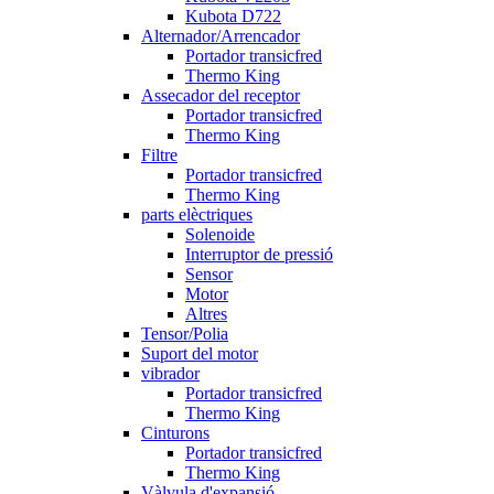
Kubota D722
Alternador/Arrencador
Portador transicfred
Thermo King
Assecador del receptor
Portador transicfred
Thermo King
Filtre
Portador transicfred
Thermo King
parts elèctriques
Solenoide
Interruptor de pressió
Sensor
Motor
Altres
Tensor/Polia
Suport del motor
vibrador
Portador transicfred
Thermo King
Cinturons
Portador transicfred
Thermo King
Vàlvula d'expansió