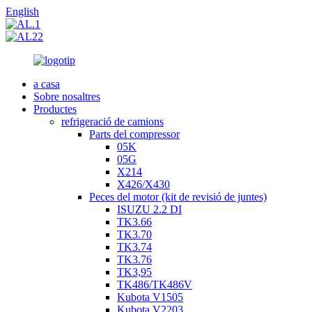
English
a casa
Sobre nosaltres
Productes
refrigeració de camions
Parts del compressor
05K
05G
X214
X426/X430
Peces del motor (kit de revisió de juntes)
ISUZU 2.2 DI
TK3.66
TK3.70
TK3.74
TK3.76
TK3,95
TK486/TK486V
Kubota V1505
Kubota V2203