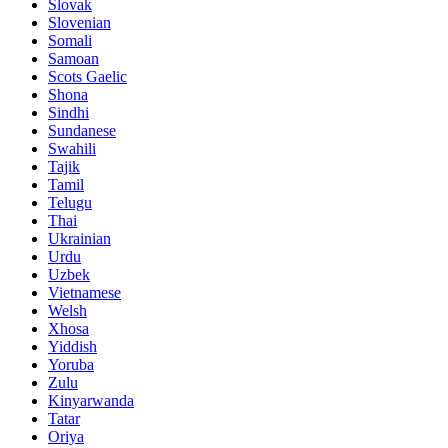
Slovak
Slovenian
Somali
Samoan
Scots Gaelic
Shona
Sindhi
Sundanese
Swahili
Tajik
Tamil
Telugu
Thai
Ukrainian
Urdu
Uzbek
Vietnamese
Welsh
Xhosa
Yiddish
Yoruba
Zulu
Kinyarwanda
Tatar
Oriya