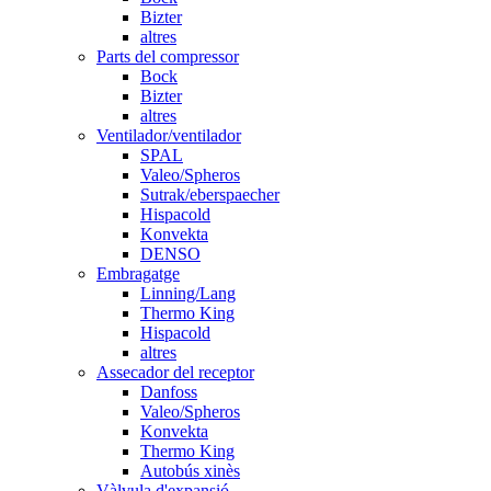
Bizter
altres
Parts del compressor
Bock
Bizter
altres
Ventilador/ventilador
SPAL
Valeo/Spheros
Sutrak/eberspaecher
Hispacold
Konvekta
DENSO
Embragatge
Linning/Lang
Thermo King
Hispacold
altres
Assecador del receptor
Danfoss
Valeo/Spheros
Konvekta
Thermo King
Autobús xinès
Vàlvula d'expansió