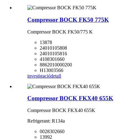
Compressor BOCK FK50 775K
Compressor BOCK FK50/775 K
13878
24010105808
24010105816
4108301660
8862010000200
H13003566
investigació
detall
Compressor BOCK FKX40 655K
Compressor BOCK FKX40 655K
Refrigerant: R134a
0028302660
13992