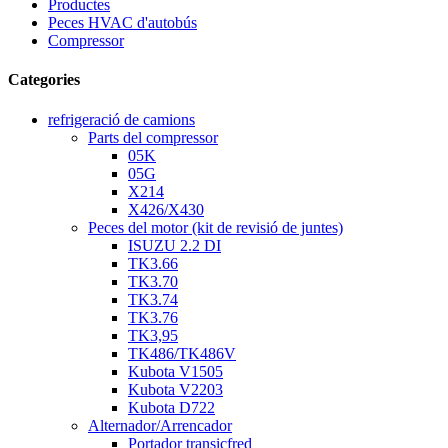
Productes
Peces HVAC d'autobús
Compressor
Categories
refrigeració de camions
Parts del compressor
05K
05G
X214
X426/X430
Peces del motor (kit de revisió de juntes)
ISUZU 2.2 DI
TK3.66
TK3.70
TK3.74
TK3.76
TK3,95
TK486/TK486V
Kubota V1505
Kubota V2203
Kubota D722
Alternador/Arrencador
Portador transicfred