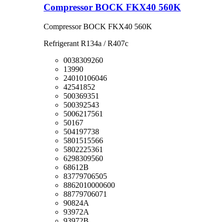
Compressor BOCK FKX40 560K
Compressor BOCK FKX40 560K
Refrigerant R134a / R407c
0038309260
13990
24010106046
42541852
500369351
500392543
5006217561
50167
504197738
5801515566
5802225361
6298309560
68612B
83779706505
8862010000600
88779706071
90824A
93972A
93972B