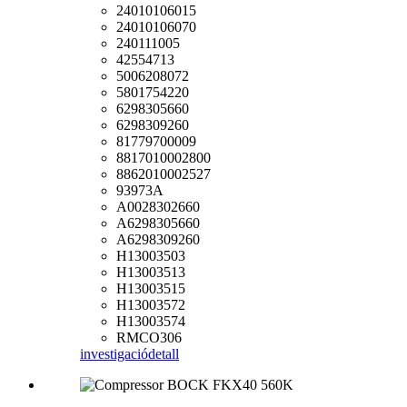
24010106015
24010106070
240111005
42554713
5006208072
5801754220
6298305660
6298309260
81779700009
8817010002800
8862010002527
93973A
A0028302660
A6298305660
A6298309260
H13003503
H13003513
H13003515
H13003572
H13003574
RMCO306
investigació
detall