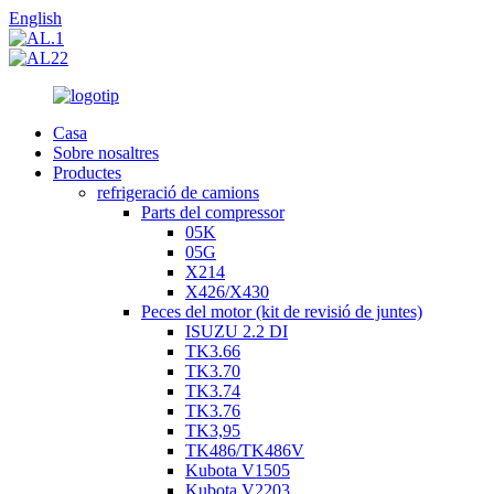
English
Casa
Sobre nosaltres
Productes
refrigeració de camions
Parts del compressor
05K
05G
X214
X426/X430
Peces del motor (kit de revisió de juntes)
ISUZU 2.2 DI
TK3.66
TK3.70
TK3.74
TK3.76
TK3,95
TK486/TK486V
Kubota V1505
Kubota V2203