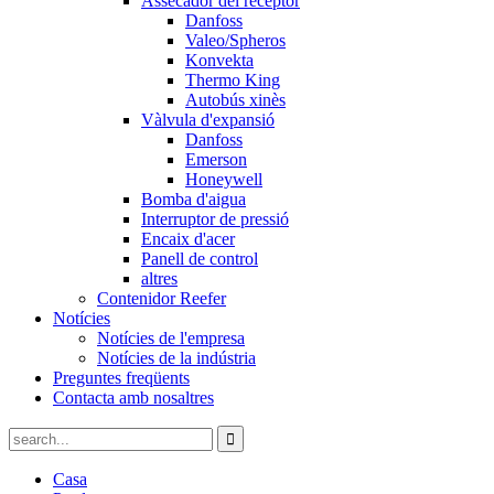
Assecador del receptor
Danfoss
Valeo/Spheros
Konvekta
Thermo King
Autobús xinès
Vàlvula d'expansió
Danfoss
Emerson
Honeywell
Bomba d'aigua
Interruptor de pressió
Encaix d'acer
Panell de control
altres
Contenidor Reefer
Notícies
Notícies de l'empresa
Notícies de la indústria
Preguntes freqüents
Contacta amb nosaltres
Casa