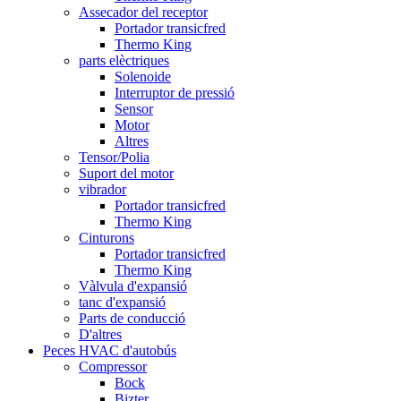
Assecador del receptor
Portador transicfred
Thermo King
parts elèctriques
Solenoide
Interruptor de pressió
Sensor
Motor
Altres
Tensor/Polia
Suport del motor
vibrador
Portador transicfred
Thermo King
Cinturons
Portador transicfred
Thermo King
Vàlvula d'expansió
tanc d'expansió
Parts de conducció
D'altres
Peces HVAC d'autobús
Compressor
Bock
Bizter