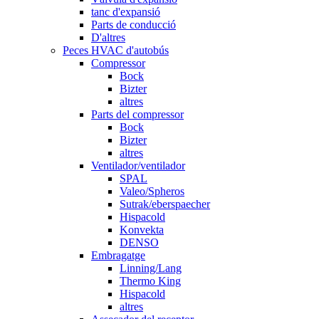
tanc d'expansió
Parts de conducció
D'altres
Peces HVAC d'autobús
Compressor
Bock
Bizter
altres
Parts del compressor
Bock
Bizter
altres
Ventilador/ventilador
SPAL
Valeo/Spheros
Sutrak/eberspaecher
Hispacold
Konvekta
DENSO
Embragatge
Linning/Lang
Thermo King
Hispacold
altres