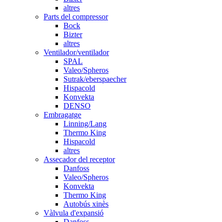
altres
Parts del compressor
Bock
Bizter
altres
Ventilador/ventilador
SPAL
Valeo/Spheros
Sutrak/eberspaecher
Hispacold
Konvekta
DENSO
Embragatge
Linning/Lang
Thermo King
Hispacold
altres
Assecador del receptor
Danfoss
Valeo/Spheros
Konvekta
Thermo King
Autobús xinès
Vàlvula d'expansió
Danfoss