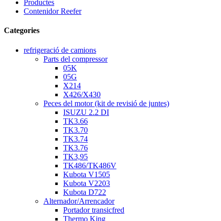
Productes
Contenidor Reefer
Categories
refrigeració de camions
Parts del compressor
05K
05G
X214
X426/X430
Peces del motor (kit de revisió de juntes)
ISUZU 2.2 DI
TK3.66
TK3.70
TK3.74
TK3.76
TK3,95
TK486/TK486V
Kubota V1505
Kubota V2203
Kubota D722
Alternador/Arrencador
Portador transicfred
Thermo King