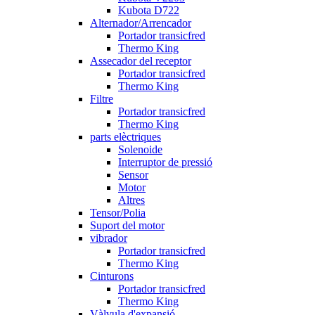
Kubota D722
Alternador/Arrencador
Portador transicfred
Thermo King
Assecador del receptor
Portador transicfred
Thermo King
Filtre
Portador transicfred
Thermo King
parts elèctriques
Solenoide
Interruptor de pressió
Sensor
Motor
Altres
Tensor/Polia
Suport del motor
vibrador
Portador transicfred
Thermo King
Cinturons
Portador transicfred
Thermo King
Vàlvula d'expansió