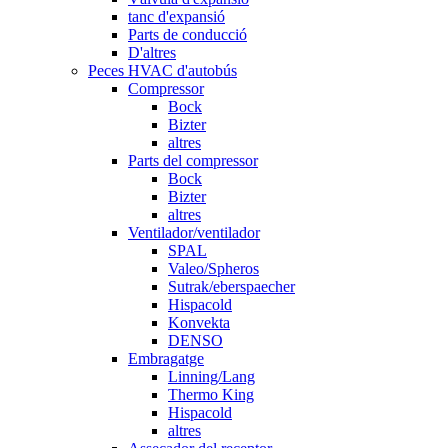
tanc d'expansió
Parts de conducció
D'altres
Peces HVAC d'autobús
Compressor
Bock
Bizter
altres
Parts del compressor
Bock
Bizter
altres
Ventilador/ventilador
SPAL
Valeo/Spheros
Sutrak/eberspaecher
Hispacold
Konvekta
DENSO
Embragatge
Linning/Lang
Thermo King
Hispacold
altres