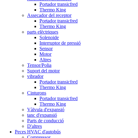
Portador transicfred
Thermo King
Assecador del receptor
Portador transicfred
Thermo King
parts elèctriques
Solenoide
Interruptor de pressió
Sensor
Motor
Altres
Tensor/Polia
Suport del motor
vibrador
Portador transicfred
Thermo King
Cinturons
Portador transicfred
Thermo King
Vàlvula d'expansió
tanc d'expansió
Parts de conducció
D'altres
Peces HVAC d'autobús
Compressor