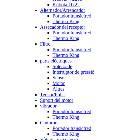
Kubota D722
Alternador/Arrencador
Portador transicfred
Thermo King
Assecador del receptor
Portador transicfred
Thermo King
Filtre
Portador transicfred
Thermo King
parts elèctriques
Solenoide
Interruptor de pressió
Sensor
Motor
Altres
Tensor/Polia
Suport del motor
vibrador
Portador transicfred
Thermo King
Cinturons
Portador transicfred
Thermo King
Vàlvula d'expansió