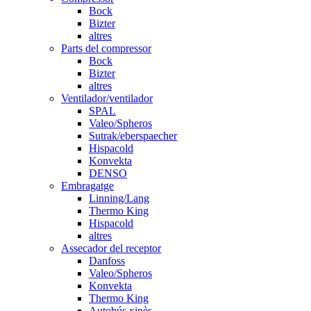
Bock
Bizter
altres
Parts del compressor
Bock
Bizter
altres
Ventilador/ventilador
SPAL
Valeo/Spheros
Sutrak/eberspaecher
Hispacold
Konvekta
DENSO
Embragatge
Linning/Lang
Thermo King
Hispacold
altres
Assecador del receptor
Danfoss
Valeo/Spheros
Konvekta
Thermo King
Autobús xinès