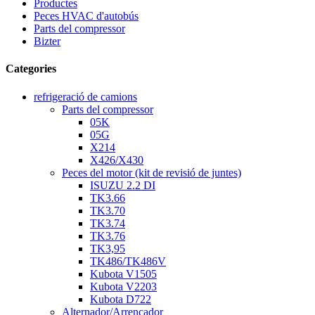
Productes
Peces HVAC d'autobús
Parts del compressor
Bizter
Categories
refrigeració de camions
Parts del compressor
05K
05G
X214
X426/X430
Peces del motor (kit de revisió de juntes)
ISUZU 2.2 DI
TK3.66
TK3.70
TK3.74
TK3.76
TK3,95
TK486/TK486V
Kubota V1505
Kubota V2203
Kubota D722
Alternador/Arrencador