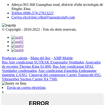
Adreça:
NO.368 Guanghua road, districte d'alta tecnologia de
Ningbo Xina.
Telèfon:
0086-574-27613221
Correu electrònic:
elliot@augustcondy.com
© Copyright - 2010-2022 : Tots els drets reservats.
Productes calents
-
Mapa del lloc
-
AMP Mobile
Bus Aire condicionat SUTRAK Evaporador Ventilador
,
Assecador
de receptor Thermo King 61-800
,
Bus Aire condicionat SPAL
Ventilador condensador
,
Aire condicionat d'autobús Embragatge
magnètic LANG
,
Cigonyal del compressor Carrier Transicold 05G
,
Vibrasorber Suction Carrier X4 7500
,
Envia un correu electrònic
x