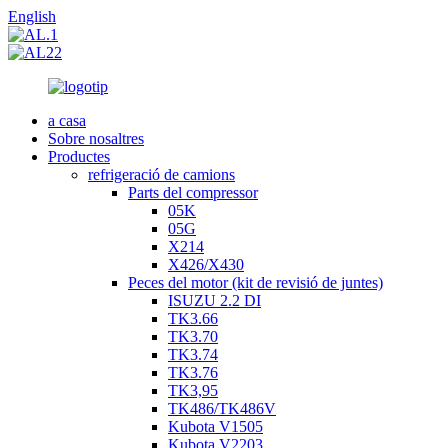
English
a casa
Sobre nosaltres
Productes
refrigeració de camions
Parts del compressor
05K
05G
X214
X426/X430
Peces del motor (kit de revisió de juntes)
ISUZU 2.2 DI
TK3.66
TK3.70
TK3.74
TK3.76
TK3,95
TK486/TK486V
Kubota V1505
Kubota V2203