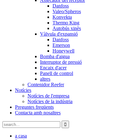
Assecador del receptor
Danfoss
Valeo/Spheros
Konvekta
Thermo King
Autobús xinès
Vàlvula d'expansió
Danfoss
Emerson
Honeywell
Bomba d'aigua
Interruptor de pressió
Encaix d'acer
Panell de control
altres
Contenidor Reefer
Notícies
Notícies de l'empresa
Notícies de la indústria
Preguntes freqüents
Contacta amb nosaltres
a casa