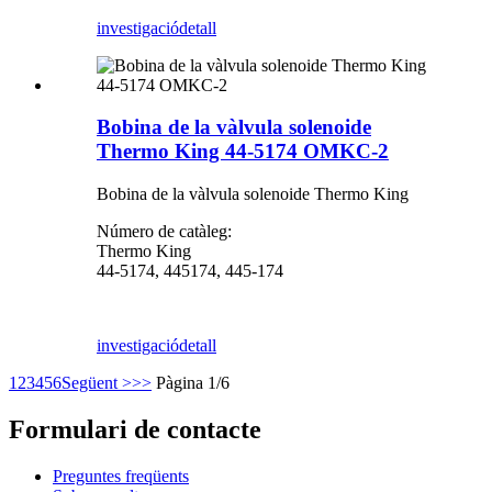
investigació
detall
Bobina de la vàlvula solenoide
Thermo King 44-5174 OMKC-2
Bobina de la vàlvula solenoide Thermo King
Número de catàleg:
Thermo King
44-5174, 445174, 445-174
investigació
detall
1
2
3
4
5
6
Següent >
>>
Pàgina 1/6
Formulari de contacte
Preguntes freqüents