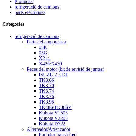
Productes
refrigeració de camions
parts elèctriques
Categories
refrigeració de camions
Parts del compressor
05K
05G
X214
X426/X430
Peces del motor (kit de revisió de juntes)
ISUZU 2.2 DI
TK3.66
TK3.70
TK3.74
TK3.76
TK3,95
TK486/TK486V
Kubota V1505
Kubota V2203
Kubota D722
Alternador/Arrencador
Portador transicfred