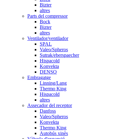
Bizter
altres
Parts del compressor
Bock
Bizter
altres
Ventilador/ventilador
SPAL
Valeo/Spheros
Sutrak/eberspaecher
Hispacold
Konvekta
DENSO
Embragatge
Linning/Lang
Thermo King
Hispacold
altres
Assecador del receptor
Danfoss
Valeo/Spheros
Konvekta
Thermo King
Autobús xinès
Vàlvula d'expansió