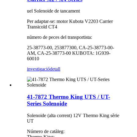
uel Solenoide de tancament
Per adaptar-se: motor Kubota V2203 Carrier
Transicold CT4
número de peces del transportista:
25-38773-00, 253877300, CA-25-38773-00-
AM, CA-25-38773-00 KUBOTA: 1G939-
60010
investigació
detall
41-7872 Thermo King UTS / UT-
Series Solenoide
Solenoide (alta corrent) 12V Thermo King sèrie
UT
Número de catàleg:
Thermo King: