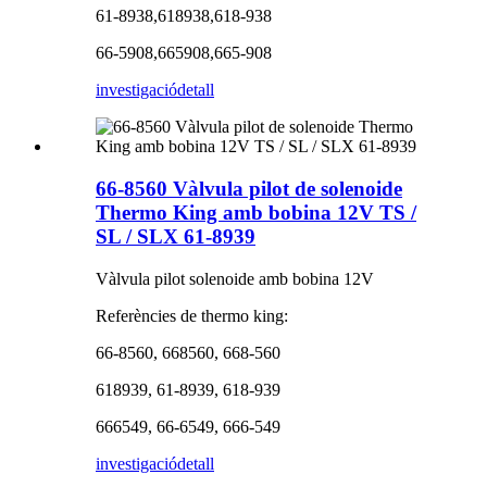
61-8938,618938,618-938
66-5908,665908,665-908
investigació
detall
66-8560 Vàlvula pilot de solenoide
Thermo King amb bobina 12V TS /
SL / SLX 61-8939
Vàlvula pilot solenoide amb bobina 12V
Referències de thermo king:
66-8560, 668560, 668-560
618939, 61-8939, 618-939
666549, 66-6549, 666-549
investigació
detall