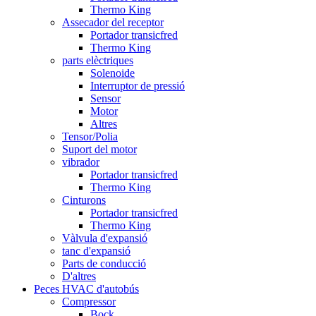
Thermo King
Assecador del receptor
Portador transicfred
Thermo King
parts elèctriques
Solenoide
Interruptor de pressió
Sensor
Motor
Altres
Tensor/Polia
Suport del motor
vibrador
Portador transicfred
Thermo King
Cinturons
Portador transicfred
Thermo King
Vàlvula d'expansió
tanc d'expansió
Parts de conducció
D'altres
Peces HVAC d'autobús
Compressor
Bock