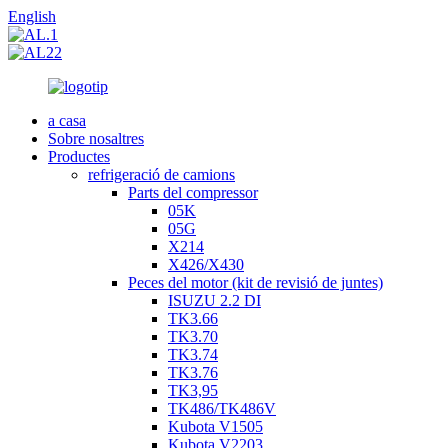
English
a casa
Sobre nosaltres
Productes
refrigeració de camions
Parts del compressor
05K
05G
X214
X426/X430
Peces del motor (kit de revisió de juntes)
ISUZU 2.2 DI
TK3.66
TK3.70
TK3.74
TK3.76
TK3,95
TK486/TK486V
Kubota V1505
Kubota V2203