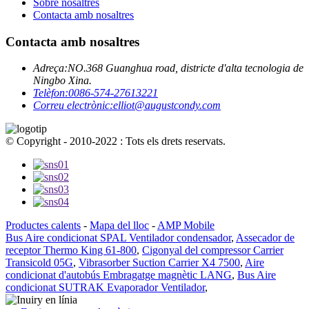
Sobre nosaltres
Contacta amb nosaltres
Contacta amb nosaltres
Adreça:
NO.368 Guanghua road, districte d'alta tecnologia de
Ningbo Xina.
Telèfon:
0086-574-27613221
Correu electrònic:
elliot@augustcondy.com
© Copyright - 2010-2022 : Tots els drets reservats.
Productes calents
-
Mapa del lloc
-
AMP Mobile
Bus Aire condicionat SPAL Ventilador condensador
,
Assecador de
receptor Thermo King 61-800
,
Cigonyal del compressor Carrier
Transicold 05G
,
Vibrasorber Suction Carrier X4 7500
,
Aire
condicionat d'autobús Embragatge magnètic LANG
,
Bus Aire
condicionat SUTRAK Evaporador Ventilador
,