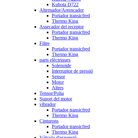
Kubota D722
Alternador/Arrencador
Portador transicfred
Thermo King
Assecador del receptor
Portador transicfred
Thermo King
Filtre
Portador transicfred
Thermo King
parts elèctriques
Solenoide
Interruptor de pressió
Sensor
Motor
Altres
Tensor/Polia
Suport del motor
vibrador
Portador transicfred
Thermo King
Cinturons
Portador transicfred
Thermo King
Vàlvula d'expansió