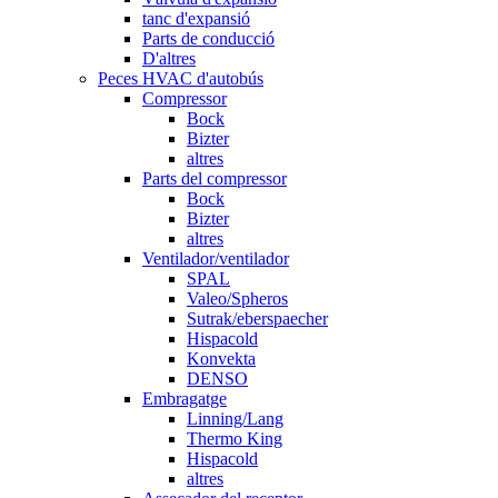
tanc d'expansió
Parts de conducció
D'altres
Peces HVAC d'autobús
Compressor
Bock
Bizter
altres
Parts del compressor
Bock
Bizter
altres
Ventilador/ventilador
SPAL
Valeo/Spheros
Sutrak/eberspaecher
Hispacold
Konvekta
DENSO
Embragatge
Linning/Lang
Thermo King
Hispacold
altres