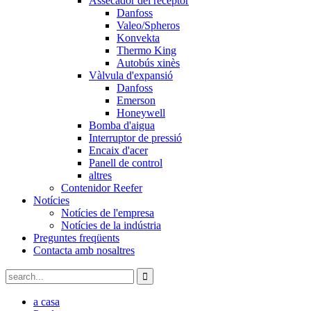
Assecador del receptor
Danfoss
Valeo/Spheros
Konvekta
Thermo King
Autobús xinès
Vàlvula d'expansió
Danfoss
Emerson
Honeywell
Bomba d'aigua
Interruptor de pressió
Encaix d'acer
Panell de control
altres
Contenidor Reefer
Notícies
Notícies de l'empresa
Notícies de la indústria
Preguntes freqüents
Contacta amb nosaltres
a casa