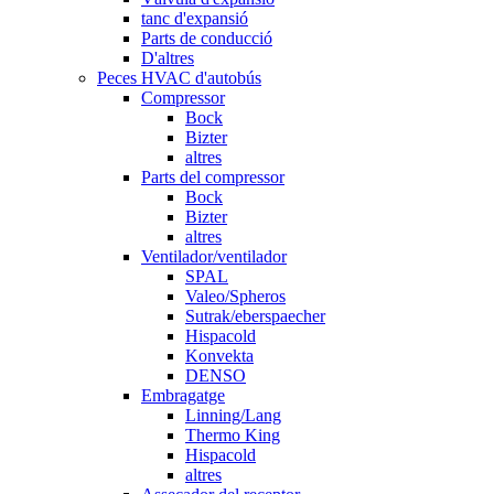
tanc d'expansió
Parts de conducció
D'altres
Peces HVAC d'autobús
Compressor
Bock
Bizter
altres
Parts del compressor
Bock
Bizter
altres
Ventilador/ventilador
SPAL
Valeo/Spheros
Sutrak/eberspaecher
Hispacold
Konvekta
DENSO
Embragatge
Linning/Lang
Thermo King
Hispacold
altres