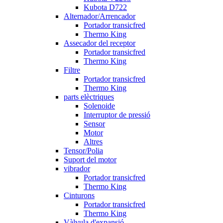
Kubota D722
Alternador/Arrencador
Portador transicfred
Thermo King
Assecador del receptor
Portador transicfred
Thermo King
Filtre
Portador transicfred
Thermo King
parts elèctriques
Solenoide
Interruptor de pressió
Sensor
Motor
Altres
Tensor/Polia
Suport del motor
vibrador
Portador transicfred
Thermo King
Cinturons
Portador transicfred
Thermo King
Vàlvula d'expansió