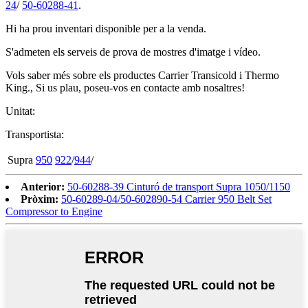
24
/
50-60288-41
.
Hi ha prou inventari disponible per a la venda.
S'admeten els serveis de prova de mostres d'imatge i vídeo.
Vols saber més sobre els productes Carrier Transicold i Thermo
King., Si us plau, poseu-vos en contacte amb nosaltres!
Unitat:
Transportista:
Supra
950
922
/
944
/
Anterior:
50-60288-39 Cinturó de transport Supra 1050/1150
Pròxim:
50-60289-04/50-602890-54 Carrier 950 Belt Set
Compressor to Engine