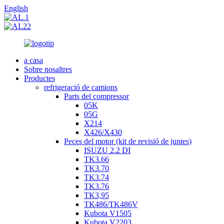
English
a casa
Sobre nosaltres
Productes
refrigeració de camions
Parts del compressor
05K
05G
X214
X426/X430
Peces del motor (kit de revisió de juntes)
ISUZU 2.2 DI
TK3.66
TK3.70
TK3.74
TK3.76
TK3,95
TK486/TK486V
Kubota V1505
Kubota V2203