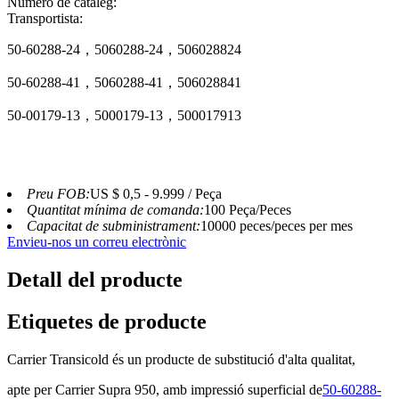
Número de catàleg:
Transportista:
50-60288-24，5060288-24，506028824
50-60288-41，5060288-41，506028841
50-00179-13，5000179-13，500017913
Preu FOB:
US $ 0,5 - 9.999 / Peça
Quantitat mínima de comanda:
100 Peça/Peces
Capacitat de subministrament:
10000 peces/peces per mes
Envieu-nos un correu electrònic
Detall del producte
Etiquetes de producte
Carrier Transicold és un producte de substitució d'alta qualitat,
apte per Carrier Supra 950, amb impressió superficial de
50-60288-