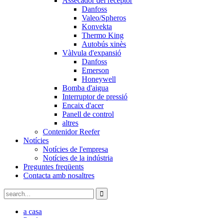
Assecador del receptor
Danfoss
Valeo/Spheros
Konvekta
Thermo King
Autobús xinès
Vàlvula d'expansió
Danfoss
Emerson
Honeywell
Bomba d'aigua
Interruptor de pressió
Encaix d'acer
Panell de control
altres
Contenidor Reefer
Notícies
Notícies de l'empresa
Notícies de la indústria
Preguntes freqüents
Contacta amb nosaltres
a casa