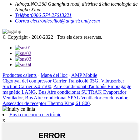
Adreça:
NO.368 Guanghua road, districte d'alta tecnologia de
Ningbo Xina.
Telèfon:
0086-574-27613221
Correu electrònic:
elliot@augustcondy.com
© Copyright - 2010-2022 : Tots els drets reservats.
Productes calents
-
Mapa del lloc
-
AMP Mobile
Cigonyal del compressor Carrier Transicold 05G
,
Vibrasorber
Suction Carrier X4 7500
,
Aire condicionat d'autobús Embragatge
magnètic LANG
,
Bus Aire condicionat SUTRAK Evaporador
Ventilador
,
Bus Aire condicionat SPAL Ventilador condensador
,
Assecador de receptor Thermo King 61-800
,
Envia un correu electrònic
x