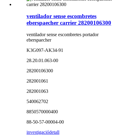
ventilador sense escombretes
eberspaecher carrier 28200106300
ventilador sense escombretes portador
eberspaecher
K3G097-AK34-91
28.20.01.063-00
28200106300
282001061
282001063
540062702
8850570000400
88-50-57-00004-00
investigació
detall