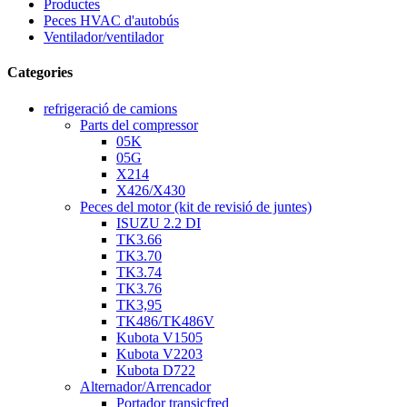
Productes
Peces HVAC d'autobús
Ventilador/ventilador
Categories
refrigeració de camions
Parts del compressor
05K
05G
X214
X426/X430
Peces del motor (kit de revisió de juntes)
ISUZU 2.2 DI
TK3.66
TK3.70
TK3.74
TK3.76
TK3,95
TK486/TK486V
Kubota V1505
Kubota V2203
Kubota D722
Alternador/Arrencador
Portador transicfred