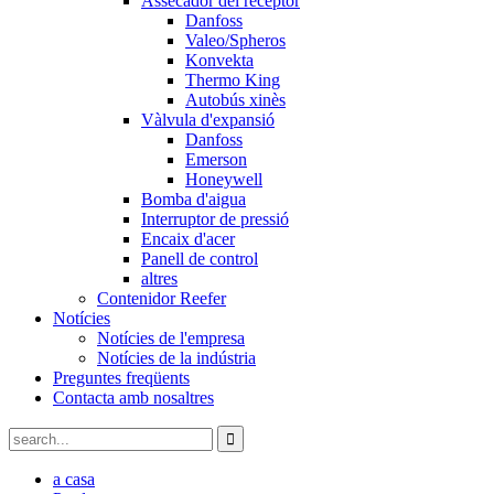
Assecador del receptor
Danfoss
Valeo/Spheros
Konvekta
Thermo King
Autobús xinès
Vàlvula d'expansió
Danfoss
Emerson
Honeywell
Bomba d'aigua
Interruptor de pressió
Encaix d'acer
Panell de control
altres
Contenidor Reefer
Notícies
Notícies de l'empresa
Notícies de la indústria
Preguntes freqüents
Contacta amb nosaltres
a casa