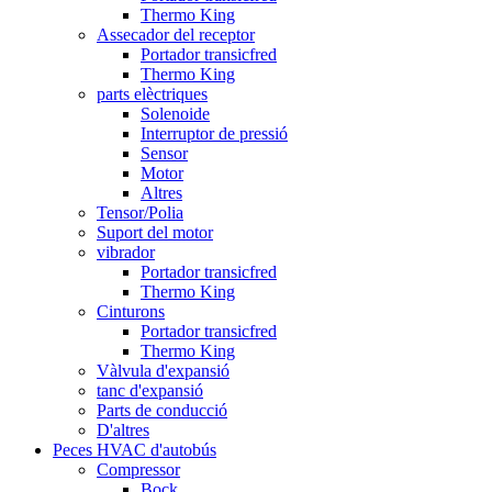
Thermo King
Assecador del receptor
Portador transicfred
Thermo King
parts elèctriques
Solenoide
Interruptor de pressió
Sensor
Motor
Altres
Tensor/Polia
Suport del motor
vibrador
Portador transicfred
Thermo King
Cinturons
Portador transicfred
Thermo King
Vàlvula d'expansió
tanc d'expansió
Parts de conducció
D'altres
Peces HVAC d'autobús
Compressor
Bock