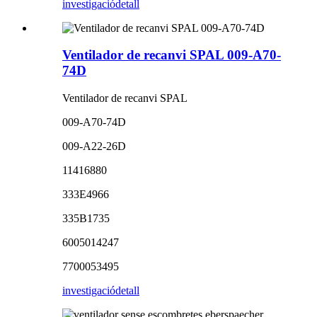
investigació
detall
Ventilador de recanvi SPAL 009-A70-
74D
Ventilador de recanvi SPAL
009-A70-74D
009-A22-26D
11416880
333E4966
335B1735
6005014247
7700053495
investigació
detall