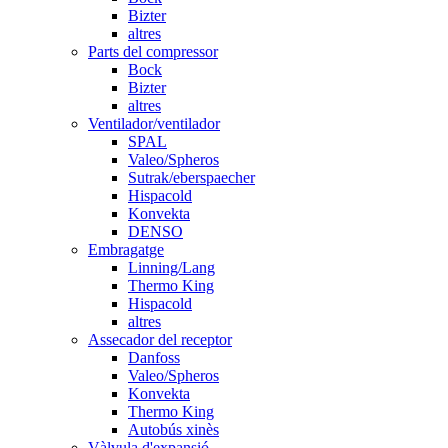
Bizter
altres
Parts del compressor
Bock
Bizter
altres
Ventilador/ventilador
SPAL
Valeo/Spheros
Sutrak/eberspaecher
Hispacold
Konvekta
DENSO
Embragatge
Linning/Lang
Thermo King
Hispacold
altres
Assecador del receptor
Danfoss
Valeo/Spheros
Konvekta
Thermo King
Autobús xinès
Vàlvula d'expansió