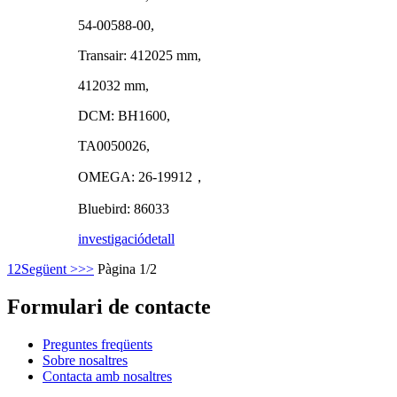
54-00588-00,
Transair: 412025 mm,
412032 mm,
DCM: BH1600,
TA0050026,
OMEGA: 26-19912，
Bluebird: 86033
investigació
detall
1
2
Següent >
>>
Pàgina 1/2
Formulari de contacte
Preguntes freqüents
Sobre nosaltres
Contacta amb nosaltres