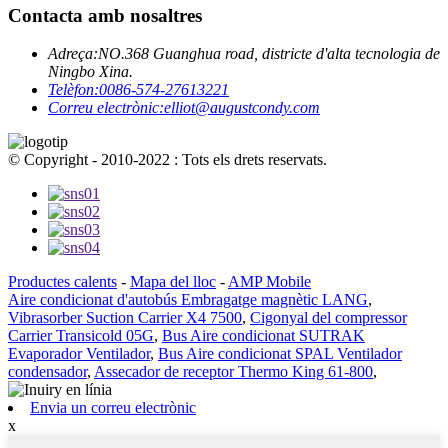
Contacta amb nosaltres
Adreça:
NO.368 Guanghua road, districte d'alta tecnologia de
Ningbo Xina.
Telèfon:
0086-574-27613221
Correu electrònic:
elliot@augustcondy.com
© Copyright - 2010-2022 : Tots els drets reservats.
Productes calents
-
Mapa del lloc
-
AMP Mobile
Aire condicionat d'autobús Embragatge magnètic LANG
,
Vibrasorber Suction Carrier X4 7500
,
Cigonyal del compressor
Carrier Transicold 05G
,
Bus Aire condicionat SUTRAK
Evaporador Ventilador
,
Bus Aire condicionat SPAL Ventilador
condensador
,
Assecador de receptor Thermo King 61-800
,
Envia un correu electrònic
x