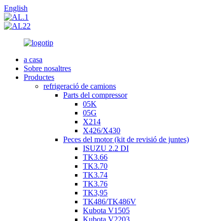
English
a casa
Sobre nosaltres
Productes
refrigeració de camions
Parts del compressor
05K
05G
X214
X426/X430
Peces del motor (kit de revisió de juntes)
ISUZU 2.2 DI
TK3.66
TK3.70
TK3.74
TK3.76
TK3,95
TK486/TK486V
Kubota V1505
Kubota V2203