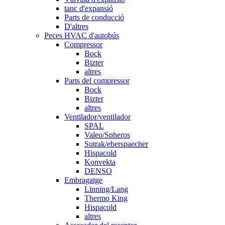
tanc d'expansió
Parts de conducció
D'altres
Peces HVAC d'autobús
Compressor
Bock
Bizter
altres
Parts del compressor
Bock
Bizter
altres
Ventilador/ventilador
SPAL
Valeo/Spheros
Sutrak/eberspaecher
Hispacold
Konvekta
DENSO
Embragatge
Linning/Lang
Thermo King
Hispacold
altres