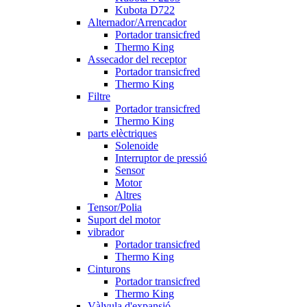
Kubota D722
Alternador/Arrencador
Portador transicfred
Thermo King
Assecador del receptor
Portador transicfred
Thermo King
Filtre
Portador transicfred
Thermo King
parts elèctriques
Solenoide
Interruptor de pressió
Sensor
Motor
Altres
Tensor/Polia
Suport del motor
vibrador
Portador transicfred
Thermo King
Cinturons
Portador transicfred
Thermo King
Vàlvula d'expansió