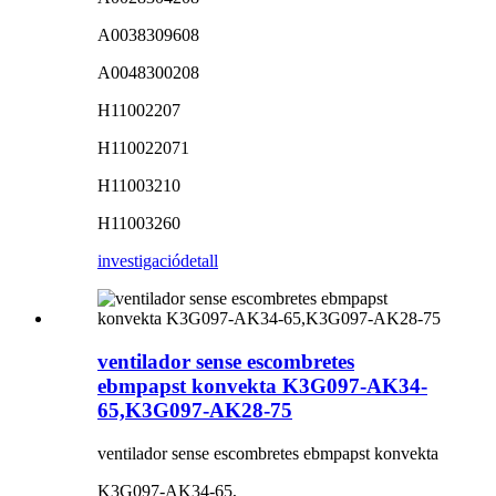
A0038309608
A0048300208
H11002207
H110022071
H11003210
H11003260
investigació
detall
ventilador sense escombretes
ebmpapst konvekta K3G097-AK34-
65,K3G097-AK28-75
ventilador sense escombretes ebmpapst konvekta
K3G097-AK34-65,