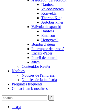
Assecador del receptor
Danfoss
Valeo/Spheros
Konvekta
Thermo King
Autobús xinès
Vàlvula d'expansió
Danfoss
Emerson
Honeywell
Bomba d'aigua
Interruptor de pressió
Encaix d'acer
Panell de control
altres
Contenidor Reefer
Notícies
Notícies de l'empresa
Notícies de la indústria
Preguntes freqüents
Contacta amb nosaltres
a casa