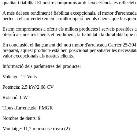
qualitat i fiabilitat.El nostre compromís amb l'excel·lència es reflectei
A més del seu rendiment i fiabilitat excepcionals, el motor d'arrencada C
perfecta el converteixen en la millor opció per als clients que busquen 
Estem compromesos a oferir els millors productes i serveis possibles 
oferirà als nostres clients el rendiment, la fiabilitat i la durabilitat que
En conclusió, el llançament del nou motor d'arrencada Carrier 25-39476
preparat, aquest producte està ben posicionat per satisfer les necessit
valor excepcionals als nostres clients.
Informació dels paràmetres del producte:
Voltatge: 12 Volts
Potència: 2,5 kW/2,68 CV
Rotació: CW
Tipus d'arrencada: PMGR
Nombre de dents: 9
Muntatge: 11,2 mm sense rosca (2)