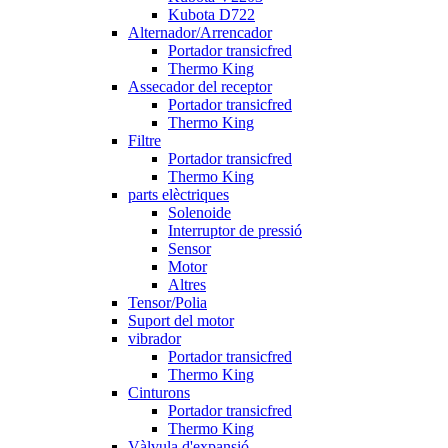
Kubota D722
Alternador/Arrencador
Portador transicfred
Thermo King
Assecador del receptor
Portador transicfred
Thermo King
Filtre
Portador transicfred
Thermo King
parts elèctriques
Solenoide
Interruptor de pressió
Sensor
Motor
Altres
Tensor/Polia
Suport del motor
vibrador
Portador transicfred
Thermo King
Cinturons
Portador transicfred
Thermo King
Vàlvula d'expansió