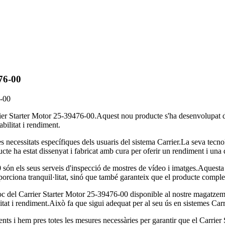
76-00
6-00
ier Starter Motor 25-39476-00.Aquest nou producte s'ha desenvolupat de
abilitat i rendiment.
 necessitats específiques dels usuaris del sistema Carrier.La seva tecnol
ucte ha estat dissenyat i fabricat amb cura per oferir un rendiment i una d
són els seus serveis d'inspecció de mostres de vídeo i imatges.Aquesta ca
iona tranquil·litat, sinó que també garanteix que el producte compleix 
c del Carrier Starter Motor 25-39476-00 disponible al nostre magatzem.C
itat i rendiment.Això fa que sigui adequat per al seu ús en sistemes Carrie
lients i hem pres totes les mesures necessàries per garantir que el Carr