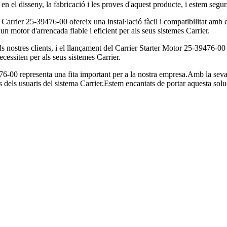
x en el disseny, la fabricació i les proves d'aquest producte, i estem segu
arrier 25-39476-00 ofereix una instal·lació fàcil i compatibilitat amb els
un motor d'arrencada fiable i eficient per als seus sistemes Carrier.
als nostres clients, i el llançament del Carrier Starter Motor 25-39476
 necessiten per als seus sistemes Carrier.
-00 representa una fita important per a la nostra empresa.Amb la seva t
ats dels usuaris del sistema Carrier.Estem encantats de portar aquesta so