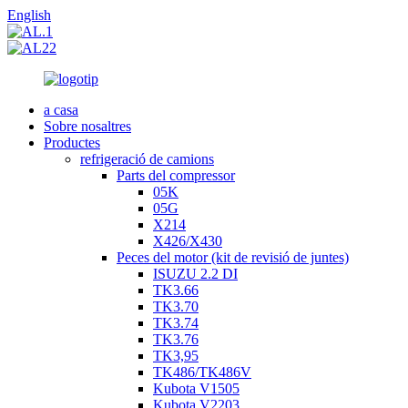
English
a casa
Sobre nosaltres
Productes
refrigeració de camions
Parts del compressor
05K
05G
X214
X426/X430
Peces del motor (kit de revisió de juntes)
ISUZU 2.2 DI
TK3.66
TK3.70
TK3.74
TK3.76
TK3,95
TK486/TK486V
Kubota V1505
Kubota V2203