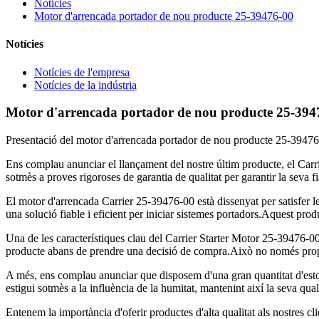
Notícies
Motor d'arrencada portador de nou producte 25-39476-00
Notícies
Notícies de l'empresa
Notícies de la indústria
Motor d'arrencada portador de nou producte 25-394
Presentació del motor d'arrencada portador de nou producte 25-3947
Ens complau anunciar el llançament del nostre últim producte, el Carr
sotmès a proves rigoroses de garantia de qualitat per garantir la seva fi
El motor d'arrencada Carrier 25-39476-00 està dissenyat per satisfer les
una solució fiable i eficient per iniciar sistemes portadors.Aquest prod
Una de les característiques clau del Carrier Starter Motor 25-39476-00 
producte abans de prendre una decisió de compra.Això no només proporc
A més, ens complau anunciar que disposem d'una gran quantitat d'esto
estigui sotmès a la influència de la humitat, mantenint així la seva qual
Entenem la importància d'oferir productes d'alta qualitat als nostres c