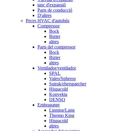
tanc d'expansió
Parts de conducció
D'altres
Peces HVAC d'autobús
Compressor
Bock
Bizter
altres
Parts del compressor
Bock
Bizter
altres
Ventilador/ventilador
SPAL
Valeo/Spheros
Sutrak/eberspaecher
Hispacold
Konvekta
DENSO
Embragatge
Linning/Lang
Thermo King
Hispacold
altres